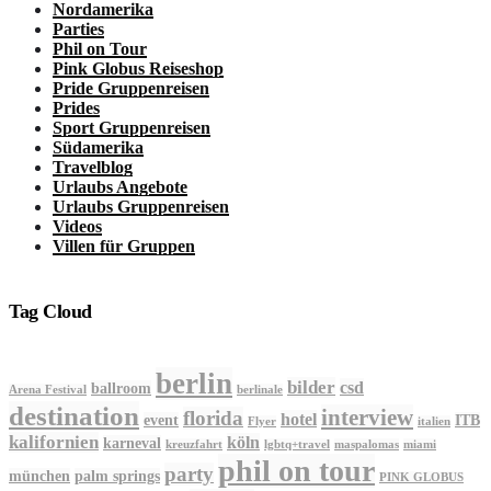
Nordamerika
Parties
Phil on Tour
Pink Globus Reiseshop
Pride Gruppenreisen
Prides
Sport Gruppenreisen
Südamerika
Travelblog
Urlaubs Angebote
Urlaubs Gruppenreisen
Videos
Villen für Gruppen
Tag Cloud
berlin
bilder
csd
ballroom
Arena Festival
berlinale
destination
interview
florida
hotel
event
ITB
Flyer
italien
kalifornien
köln
karneval
kreuzfahrt
lgbtq+travel
maspalomas
miami
phil on tour
party
münchen
palm springs
PINK GLOBUS