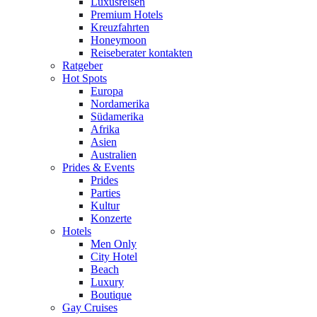
Luxusreisen
Premium Hotels
Kreuzfahrten
Honeymoon
Reiseberater kontakten
Ratgeber
Hot Spots
Europa
Nordamerika
Südamerika
Afrika
Asien
Australien
Prides & Events
Prides
Parties
Kultur
Konzerte
Hotels
Men Only
City Hotel
Beach
Luxury
Boutique
Gay Cruises