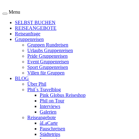
Menu
SELBST BUCHEN
REISEANGEBOTE
Reiseanfrage
Gruppenreisen
Gruppen Rundreisen
Urlaubs Gruppenreisen
Pride Gruppenreisen
Event Gruppenreisen
Sport Gruppenreisen
Villen für Gruppen
BLOG
Über Phil
Phil`s Travelblog
Pink Globus Reiseshop
Phil on Tour
Interviews
Galerien
Reiseangebote
àLaCarte
Pauschreisen
Städtetrips