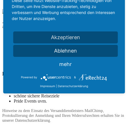
Diese Seite nutzt Website-Tracking-Technologien von
Dritten, um ihre Dienste anzubieten, stetig zu
verbessern und Werbung entsprechend den Interessen
der Nutzer anzuzeigen.
„Die Welt ist zu schön, um zuhause zu bleiben.“ Deshalb lass mich
auch Dein persönlicher Travel Agent sein.
Termin im Reiseshop Berlin
Akzeptieren
JETZT Termin vereinbaren
Am TELEFON oder VIDEOCALL
Ablehnen
0173 3926017
REISEANGEBOT über unser
Anfrageformular
erhalten.
mehr
Dein LGBTQ+ Travel Newsletter!
Powered by
&
Impressum
|
Datenschutzerklärung
Infos zu Gruppenreisen
schöne sichere Reiseziele
Pride Events uvm.
Hinweise zu dem Einsatz des Versanddienstleisters MailChimp,
Protokullierung der Anmeldung und Ihren Widerrufsrechten erhalten Sie in
unserer Datenschutzerklärung.